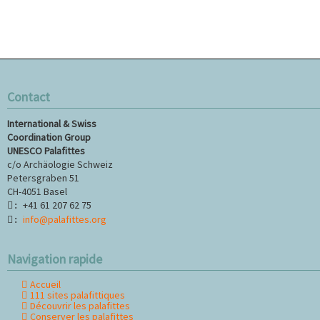
Contact
International & Swiss
Coordination Group
UNESCO Palafittes
c/o Archäologie Schweiz
Petersgraben 51
CH-4051 Basel
+41 61 207 62 75
:
info@palafittes.org
:
Navigation rapide
Accueil
Aller
111 sites palafittiques
au
Découvrir les palafittes
contenu
Conserver les palafittes