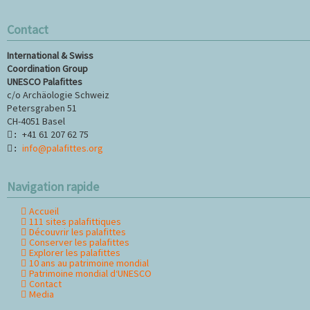
Contact
International & Swiss
Coordination Group
UNESCO Palafittes
c/o Archäologie Schweiz
Petersgraben 51
CH-4051 Basel
+41 61 207 62 75
:
info@palafittes.org
:
Navigation rapide
Accueil
Aller
111 sites palafittiques
au
Découvrir les palafittes
contenu
Conserver les palafittes
Explorer les palafittes
10 ans au patrimoine mondial
Patrimoine mondial d‘UNESCO
Contact
Media