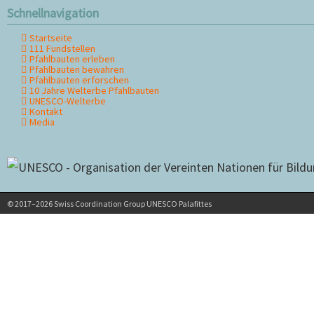
Schnellnavigation
Startseite
Navigation
111 Fundstellen
überspringen
Pfahlbauten erleben
Pfahlbauten bewahren
Pfahlbauten erforschen
10 Jahre Welterbe Pfahlbauten
UNESCO-Welterbe
Kontakt
Media
© 2017–2026 Swiss Coordination Group UNESCO Palafittes