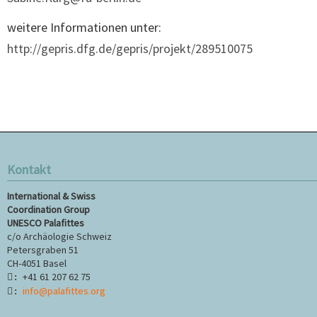
weitere Informationen unter:
http://gepris.dfg.de/gepris/projekt/289510075
Kontakt
International & Swiss
Coordination Group
UNESCO Palafittes
c/o Archäologie Schweiz
Petersgraben 51
CH-4051 Basel
+41 61 207 62 75
:
info@palafittes.org
: