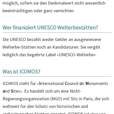
möglich, sofern sie den Denkmalwert nicht wesentlich
beeinträchtigen oder ganz vernichten.
Wer finaniziert UNESCO Welterbestätten?
Die UNESCO bezahlt weder Gelder an ausgewiesene
Welterbe-Stätten noch an Kandidaturen. Sie vergibt
lediglich das begehrte Label «UNESCO-Welterbe».
Was ist ICOMOS?
ICOMOS steht für «
I
nternational
C
ouncil
o
n
M
onuments
a
nd
S
ites». Es handelt sich um eine Nicht-
Regierungsorganisiation (NGO) mit Sitz in Paris, die sich
weltweit für den Schutz von historischen und
archäologischen Stätten einsetzt. ICOMOS ist eine von