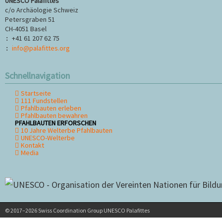
UNESCO Palafittes
c/o Archäologie Schweiz
Petersgraben 51
CH-4051 Basel
+41 61 207 62 75
:
info@palafittes.org
:
Schnellnavigation
Startseite
Navigation
111 Fundstellen
überspringen
Pfahlbauten erleben
Pfahlbauten bewahren
PFAHLBAUTEN ERFORSCHEN
10 Jahre Welterbe Pfahlbauten
UNESCO-Welterbe
Kontakt
Media
© 2017–2026 Swiss Coordination Group UNESCO Palafittes