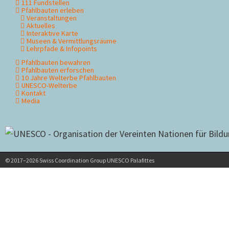
111 Fundstellen
überspringen
Pfahlbauten erleben
Veranstaltungen
Aktuelles
Interaktive Karte
Museen & Vermittlungsräume
Lehrpfade & Infopoints
Pfahlbauten bewahren
Pfahlbauten erforschen
10 Jahre Welterbe Pfahlbauten
UNESCO-Welterbe
Kontakt
Media
© 2017–2026 Swiss Coordination Group UNESCO Palafittes