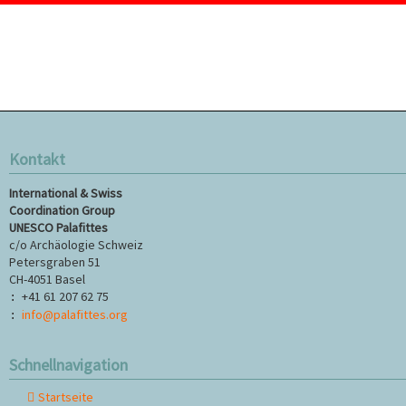
Kontakt
International & Swiss
Coordination Group
UNESCO Palafittes
c/o Archäologie Schweiz
Petersgraben 51
CH-4051 Basel
+41 61 207 62 75
:
info@palafittes.org
:
Schnellnavigation
Startseite
Navigation